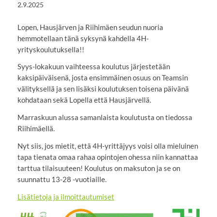
2.9.2025
Lopen, Hausjärven ja Riihimäen seudun nuoria
hemmotellaan tänä syksynä kahdella 4H-
yrityskoulutuksella!!
Syys-lokakuun vaihteessa koulutus järjestetään
kaksipäiväisenä, josta ensimmäinen osuus on Teamsin
välityksellä ja sen lisäksi koulutuksen toisena päivänä
kohdataan sekä Lopella että Hausjärvellä.
Marraskuun alussa samanlaista koulutusta on tiedossa
Riihimäellä.
Nyt siis, jos mietit, että 4H-yrittäjyys voisi olla mieluinen
tapa tienata omaa rahaa opintojen ohessa niin kannattaa
tarttua tilaisuuteen! Koulutus on maksuton ja se on
suunnattu 13-28 -vuotiaille.
Lisätietoja ja ilmoittautumiset