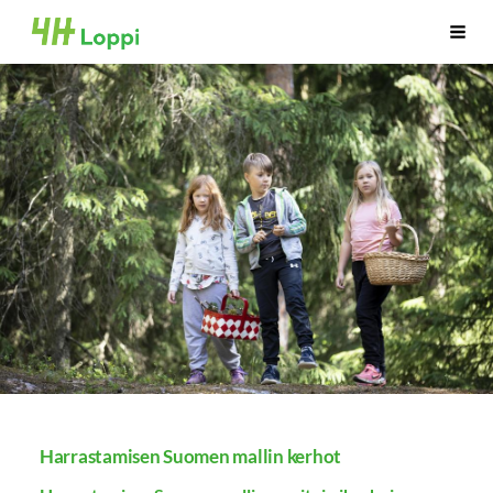
Siirry
Lopen 4H-yhdistys
Haku
sivun
sisältöön
Harrastamisen Suomen mallin kerhot