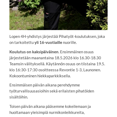
Lopen 4H-yhdistys järjestää Pihatyöt-koulutuksen, joka
on tarkoitettu
yli 16-vuotiaille
nuorille.
Koulutus on kaksipäiväinen
. Ensimmäinen osuus
järjestetään maanantaina 18.5.2026 klo 16.30-18.30
Teamsin välityksellä. Käytännön osuus on tiistaina 19.5.
klo 16:30-17:30 osoitteessa Revontie 1-3, Launonen.
Kokoontuminen hiekkaparkkiksella.
Ensimmäisen päivän aikana perehdymme
työturvallisuusasioihin sekä erilaisten pihatöiden
sisältöihin.
Toisen päivän aikana pääsemme kokeilemaan ja
huoltamaan yleisimpiä nurmikonleikkureita,