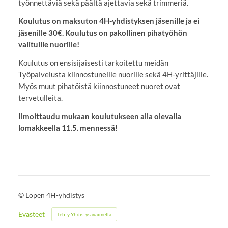
työnnettäviä sekä päältä ajettavia sekä trimmeriä.
Koulutus on maksuton 4H-yhdistyksen jäsenille ja ei
jäsenille 30€. Koulutus on pakollinen pihatyöhön
valituille nuorille!
Koulutus on ensisijaisesti tarkoitettu meidän
Työpalvelusta kiinnostuneille nuorille sekä 4H-yrittäjille.
Myös muut pihatöistä kiinnostuneet nuoret ovat
tervetulleita.
Ilmoittaudu mukaan koulutukseen alla olevalla
lomakkeella 11.5. mennessä!
©
Lopen 4H-yhdistys
Evästeet
Tehty Yhdistysavaimella